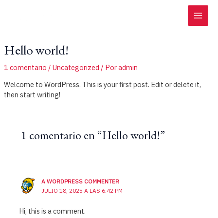
Ir
MAI
al
contenido
ME
Hello world!
1 comentario
/
Uncategorized
/ Por
admin
Welcome to WordPress. This is your first post. Edit or delete it,
then start writing!
1 comentario en “Hello world!”
A WORDPRESS COMMENTER
JULIO 18, 2025 A LAS 6:42 PM
Hi, this is a comment.